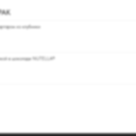
РАК
ртаром из клубники
никой в шоколаде NUTELLA®