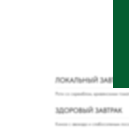
ЛОКАЛЬНЫЙ ЗАВТРАК
Роти со скремблом, кривянскими тома
ЗДОРОВЫЙ ЗАВТРАК
Киноа с авокадо и слабосоленым лос