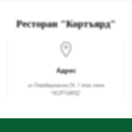
Ресторан "Кортъярд"
Адрес
ул Левобережная,2К. 1 этаж отеля
"КОРТЪЯРД"
Режим работы фестивального меню:
9:00-12:00