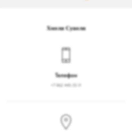
Хмели Сунели
Телефон
+7 862 445-55-11