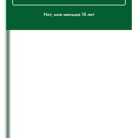
Нет, мне меньше 18 лет