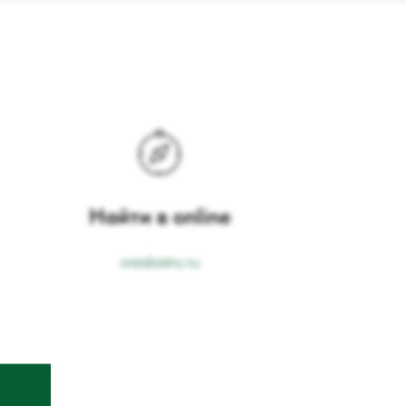
Найти в online
oresbistro.ru