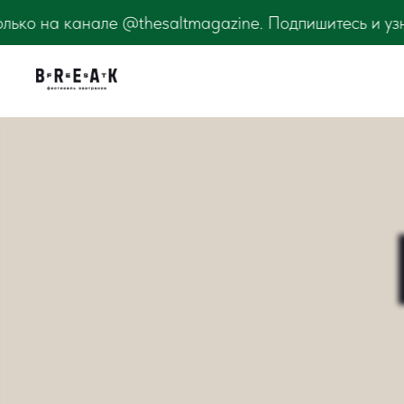
zine. Подпишитесь и узнавайте первыми! BreakFest Ле