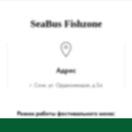
SeaBus Fishzone
Адрес
г. Сочи, ул. Орджоникидзе, д.5а
Режим работы фестивального меню:
Ежедневно: 10:00 - 12:00