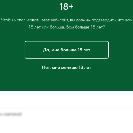
18+
2. Работает с 8:00 до 23:00
3. Работает с 7:30 до 23:00
Чтобы использовать этот веб-сайт, вы должны подтвердить, что вам
18 лет или больше. Вам больше 18 лет?
Да, мне больше 18 лет
Меню фестиваля завтраков
Нет, мне меньше 18 лет
и сметаной