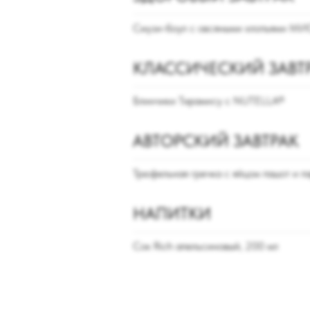
Смузи-боул с овсяными хлопьями М
КЛАССИЧЕСКИЙ ЗАВТ
Блинчики Тирамису с NUTELLA®
АВТОРСКИЙ ЗАВТРАК
Трюфельная гречка с яйцом пашот и 
НАПИТКИ
Сок Rich апельсиновый, 200 мл