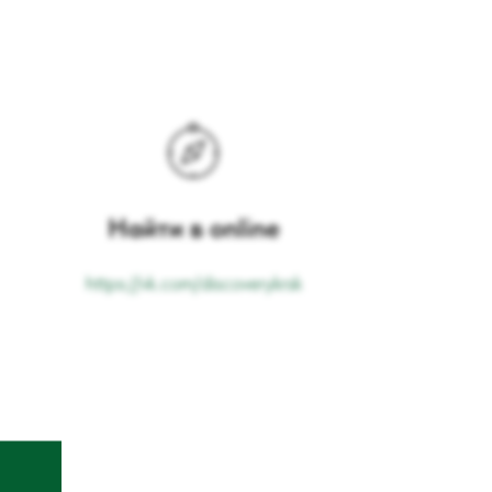
Найти в online
https://vk.com/discoverykrsk