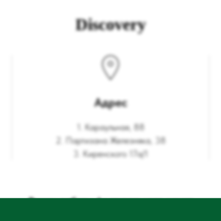
Discovery
Адрес
1. Караульная, 88
2. Партизана Железняка, 38
3. Киренского 17а/1
Режим работы фестивального меню:
1. Работает с 8:00 до 23:00