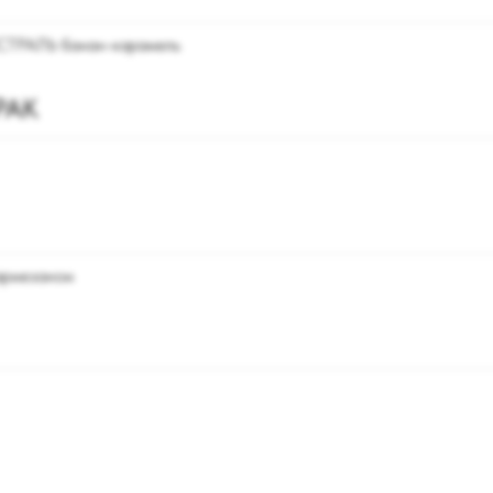
ИСТРАЛЬ банан-карамель
РАК
пармезаном