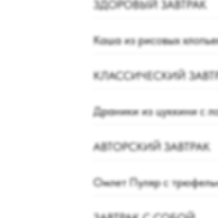
ЗДОРОВЫЙ ЗАВТРАК
Каша из рисовых хлопь
КЛАССИЧЕСКИЙ ЗАВТ
Драники из цуккини с л
АВТОРСКИЙ ЗАВТРАК
Омлет Пуляр с трюфель
ЗАВТРАК С СОБОЙ