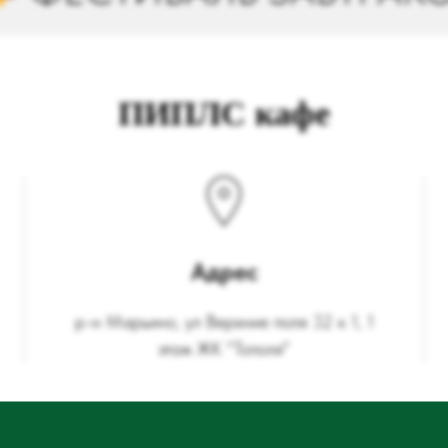
ПИПЛС кафе
Адрес
р-н Марьино, ул Верхние поля 32 к 1, 1
этаж ЖК "Тополя"
Режим работы фестивального меню: