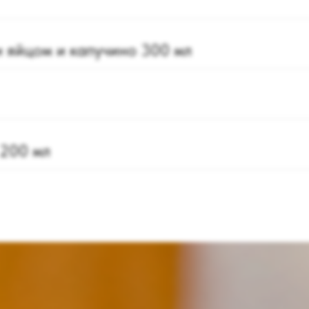
и яйцом и капучино 300 мл
 200 мл