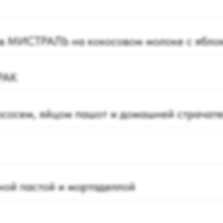
ев МИСТРАЛЬ на кокосовом молоке с ябло
РАК
ососем, яйцом пашот и домашней страчат
ной пастой и мортаделлой