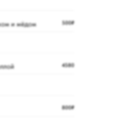
ком и мёдом
500₽
еллой
4580
800₽