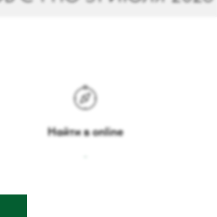
Найти в online
-