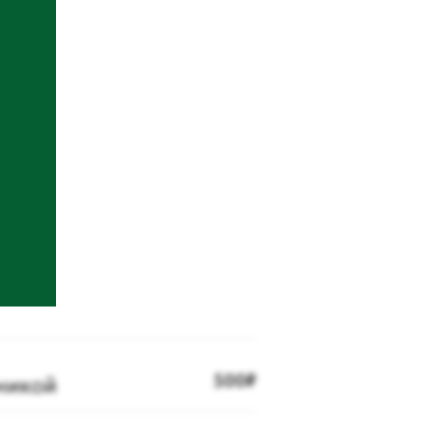
никой
500₽