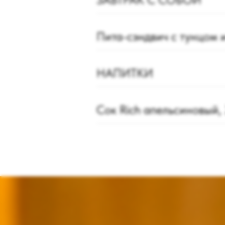
Пита-сэндвич с тунцом 
НАПИТКИ
Сок Rich апельсиновый,