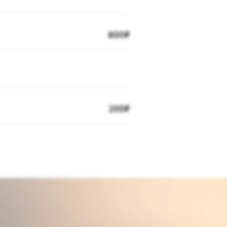
800₽
200₽