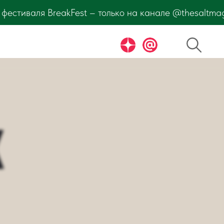
а канале @thesaltmagazine. Подпишитесь и узнавайте