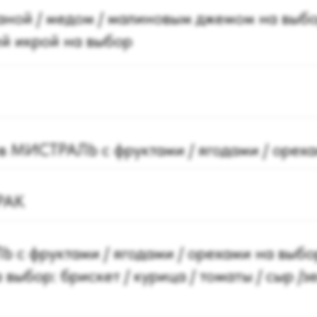
таной / медом / малиновым джемом на выб
ей икрой на выбор
в МИСТРАЛЬ с фруктами / ягодами / орех
РАК
с фруктами / ягодами / орехами на выбо
выбор: брискет / курица / томаты / сыр /з