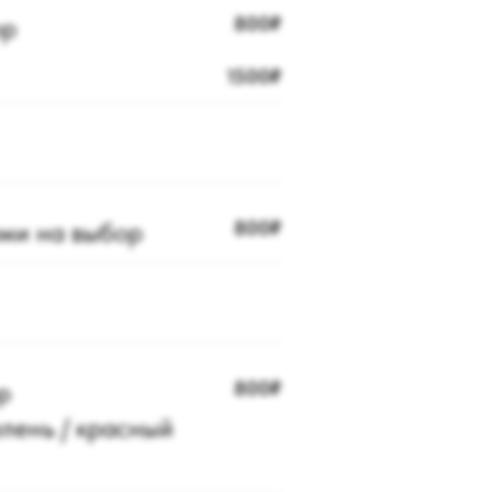
ор
800₽
1500₽
ами на выбор
800₽
р
800₽
елень / красный