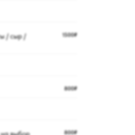
 / сыр /
1500₽
800₽
 на выбор
800₽