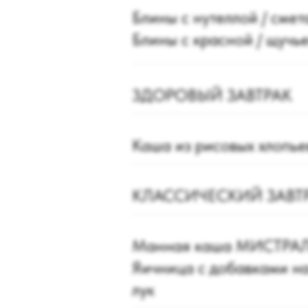
Блины с нутеллой / сме
Блины с красной / щучь
ЗДОРОВЫЙ ЗАВТРАК
Каша из рисовых хлопье
КЛАССИЧЕСКИЙ ЗАВТ
Манная каша МИСТРАЛЬ 
Яичница с добавками на 
лук