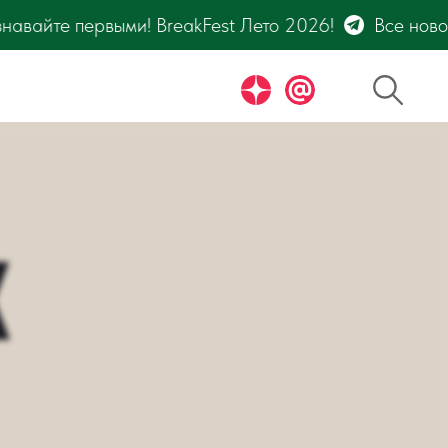
2026!
Все новости фестиваля BreakFest – только 