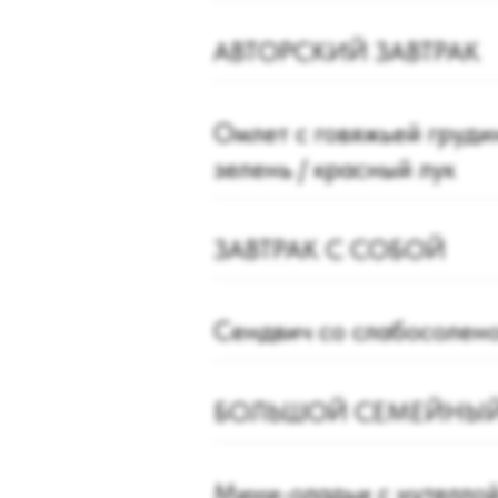
АВТОРСКИЙ ЗАВТРАК
Омлет с говяжьей грудин
зелень / красный лук
ЗАВТРАК С СОБОЙ
Сендвич со слабосолен
БОЛЬШОЙ СЕМЕЙНЫЙ
Мини-оладьи с нутеллой