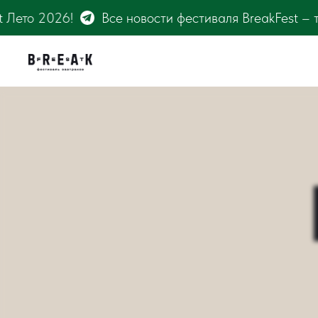
иваля BreakFest – только на канале @thesaltmagazine