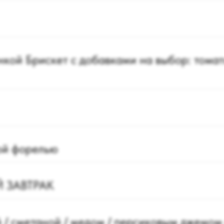
кой Брискет с добавками на выбор: томаты
ой форелью
 ЗАВТРАК
 / сметаной / медом / персиковым джемом