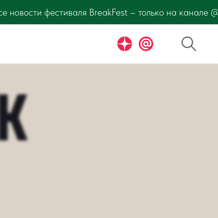
стиваля BreakFest – только на канале @thesaltmagaz