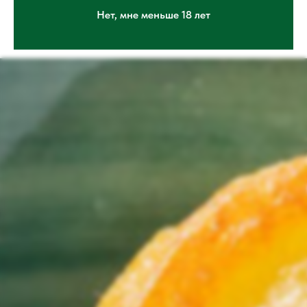
Нет, мне меньше 18 лет