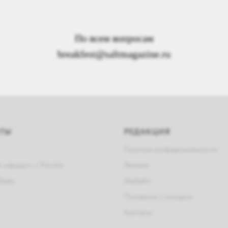
По всем вопросам
breakfest@saltmagazine.ru
КТЫ
РЕДАКЦИЯ
Политика конфиденциальности
 маршрут» с Porsche
Реклама
Weeks
MediaKit
Положение о конкурсе
Контакты