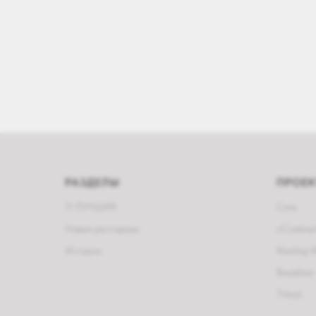
РАЗДЕЛЫ
ПРОЕ
11 ЛУЧШИХ
Соль
Новые рестораны
«Солёный
Истории
Riesling 
Breakfest
TVrest