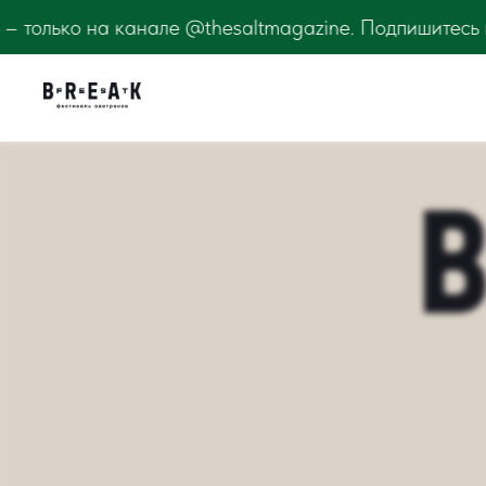
а канале @thesaltmagazine. Подпишитесь и узнавайте 