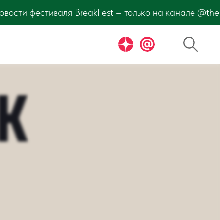
валя BreakFest – только на канале @thesaltmagazine