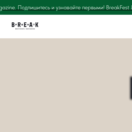
! BreakFest Лето 2026!
Все новости фестиваля Br