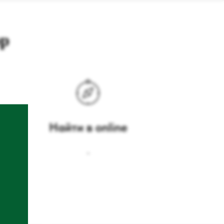
ор
Найти в online
-